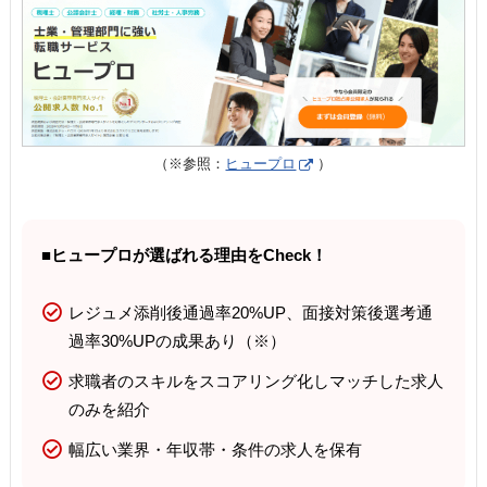
（※参照：
ヒュープロ
）
■ヒュープロが選ばれる理由をCheck！
レジュメ添削後通過率20%UP、面接対策後選考通
過率30%UPの成果あり（※）
求職者のスキルをスコアリング化しマッチした求人
のみを紹介
幅広い業界・年収帯・条件の求人を保有